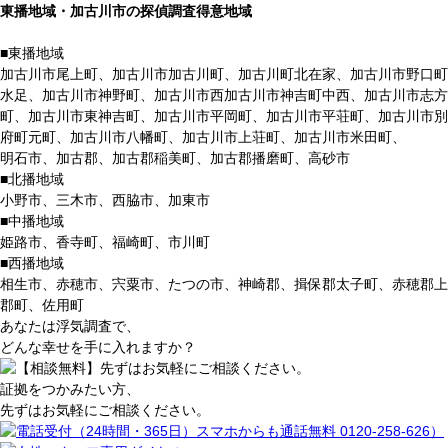
東播地域・加古川市の
探偵
調査
得意
地域
■東播地域
加古川市尾上町、加古川市加古川町、加古川町北在家、加古川市野口町
水足、加古川市神野町、加古川市西加古川市神吉町中西、加古川市志方
町、加古川市東神吉町、加古川市平岡町、加古川市平荘町、加古川市別
府町元町、加古川市八幡町、加古川市上荘町、加古川市米田町、
明石市、加古郡、加古郡稲美町、加古郡播磨町、高砂市
■北播地域
小野市、三木市、西脇市、加東市
■中播地域
姫路市、香寺町、福崎町、市川町
■西播地域
相生市、赤穂市、宍粟市、たつの市、神崎郡、揖保郡太子町、赤穂郡上
郡町、佐用町
あなたは浮気調査で、
どんな
幸
せ
を
手
に
入
れ
ますか？
証拠をつかみたい方、
先ずはお気軽にご相談ください。