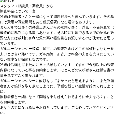
スタッフ（相談員・調査員）から
調査料金について一言
私達は依頼者さんと一緒になって問題解決へと歩んでいきます。その為
には費用や調査期間もある程度必要になる場合もあります。
またガルでは多くの弁護士さんからの依頼が多く、浮気・不倫調査では
最終的に裁判になる事もあります。その時に対応できるまでの証拠が必
要な方には裁判に有利な質の高い報告書をお渡しするのが使命だと思っ
ています。
ガルエージェンシー姫路・加古川の調査料金はどこの探偵社よりも一番
安いとは言い難いです。ガル姫路・加古川は料金の安さを売りにしてい
ない数少ない探偵社なのです。
私達は信頼を得るために日々活動しています。ですので金額以上の調査
内容になっている事をお約束します。ほとんどの依頼者さんは報告書の
量を見てすごく驚かれます。
ガルエージェンシシーに依頼をしてよかったと思えるように、また依頼
者さんが笑顔を取り戻せるように、平穏な新しい生活が始められるよう
に。
依頼者様と一緒になって問題を乗り越えられるように全力を尽くすこと
をお約束します。
あなたの力になれる日をお待ちしています。ご安心してお問合せくださ
い。