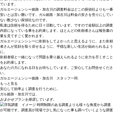
ています。
ガルエージェンシー姫路・加古川の調査料金はどこの探偵社よりも一番
安いとは言い難いです。ガル姫路・加古川は料金の安さを売りにしてい
ない数少ない探偵社なのです。
私達は信頼を得るために日々活動しています。ですので金額以上の調査
内容になっている事をお約束します。ほとんどの依頼者さんは報告書の
量を見てすごく驚かれます。
ガルエージェンシシーに依頼をしてよかったと思えるように、また依頼
者さんが笑顔を取り戻せるように、平穏な新しい生活が始められるよう
に。
依頼者様と一緒になって問題を乗り越えられるように全力を尽くすこと
をお約束します。
あなたの力になれる日をお待ちしています。ご安心してお問合せくださ
い。
ガルエージェンシー姫路・加古川 スタッフ一同
もっと見る
安心して効率よく調査を行うために。
ガル姫路・加古川では、
おまかせプランを推奨しています。
時間制限のある調査よりも様々な角度から調査
が可能です。調査員が現場で少し気になった事も調べていくような調査