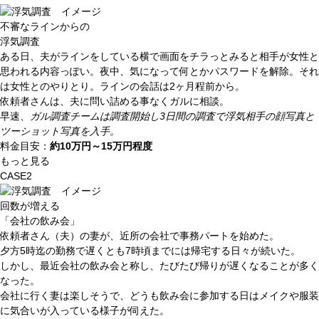
不審なラインからの
浮気調査
ある日、夫がラインをしている横で画面をチラっとみると相手が女性と
思われる内容っぽい。夜中、気になって何とかパスワードを解除。それ
は女性とのやりとり。ラインの会話は2ヶ月程前から。
依頼者さんは、夫に問い詰める事なくガルに相談。
早速、
ガル調査チームは調査開始し3日間の調査で浮気相手の顔写真と
ツーショット写真を入手。
料金目安：
約
10
万円～
15
万円程度
もっと見る
CASE2
回数が増える
「会社の飲み会」
依頼者さん（夫）の妻が、近所の会社で事務パートを始めた。
夕方5時迄の勤務で遅くとも7時頃までには帰宅する日々が続いた。
しかし、最近会社の飲み会と称し、たびたび帰りが遅くなることが多く
なった。
会社に行く妻は楽しそうで、どうも飲み会に参加する日はメイクや服装
に気合いが入っている様子が伺えた。