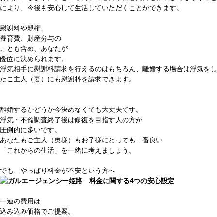
により、今後も安心して生活していただくことができます。
慰謝料
や
親権
、
養育費
、
財産分与
の
ことも含め、
あなたが
優位
に決められます。
浮気相手に慰謝料請求を行えるのはもちろん、離婚する場合は浮気をし
たご主人（妻）にも慰謝料を請求できます。
離婚するかどうか
今決めなくても大丈夫
です。
浮気・不倫調査終了後は
修復を目指す人の方
が
圧倒的に多い
です。
あなたもご主人（奥様）もお子様にとっても一番良い
「これからの生活」を一緒に考えましょう。
でも、やっぱり料金が不安という方へ
一連の費用は
込み込み価格でご提案。