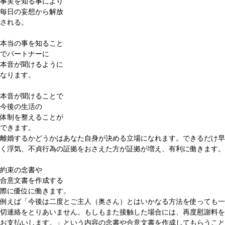
事実を知る事により
毎日の妄想から解放
される。
本当の事を知ること
で
パートナーに
本音が聞ける
ように
なります。
本音が聞けることで
今後の生活の
体制を整える
ことが
できます。
離婚するかどうかはあなた自身が決める立場になれます。できるだけ早
く浮気、不貞行為の証拠をおさえた方が証拠が増え、有利に働きます。
約束の
念書
や
合意文書
を作成する
際に
優位
に働きます。
例えば「今後は二度とご主人（奥さん）とはいかなる方法を使っても一
切連絡をとりあいません。もしもまた接触した場合には、再度慰謝料を
お支払いします。」という内容の念書や合意文書を作成してもらうこと