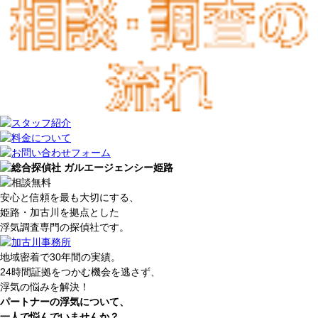
安心と信頼を最も大切にする、
姫路・加古川を拠点とした
浮
気
調
査
専
門
の探偵社です。
地域密着で30年間の実績。
24時間証拠をつかむ機会を逃さず、
浮気の悩みを解決！
パートナーの
浮
気
について、
一人で
悩
ん
で
いませんか？