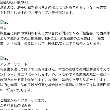
証拠取扱い数NO.1
調査の後、調停や裁判をお考えの場合にも対応できるような「報告書」
をお渡ししますので、安心してお任せ頂けます。
報告
調査後に
調停や裁判をお考え
の場合にも対応できる「報告書」で西兵庫
エリア裁判所での
証拠取扱い数NO.1
。調査結果のご報告は、「報告
書」と「写真」必要に応じて「映像DVD」にてご報告となります。
アフターサポート
報告書を渡して終了ではありません。
本当の意味での問題解決
までカウ
ンセラーと共にサポートします。心から安心できる未来の為に一緒に一
歩踏み出せる事を保証します。
経済的、法的な不安もサポート
します。
法的な知識、法的手段が必要な場合は当社専属の
弁護士
又は
法律専門家
のご紹介いたします。
ご相談からアフターケアまで、
ご依頼者様の悩みを