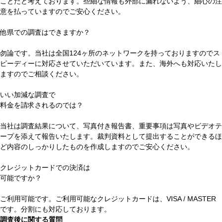
ことだと考えております。
些細な情報
も外部に漏れないよう、細心の注
意を払っていますのでご安心ください。
他県での調査はできますか？
勿論です。
当社は
全国124ヶ所
のネットワークを持っておりますのでス
ピーディーに対応させていただいています。また、
海外
へも対応いたし
ますのでご相談ください。
いい加減な調査で
料金を請求されるのでは？
当社は調査結果について、
写真付き報告書
、重要事項は
写真やビデオテ
ープ
を添えて報告いたします。
裁判資料として提出することができる
ほ
ど内容のしっかりしたものを作成しますのでご安心ください。
クレジットカードでの決済は
可能ですか？
ご利用可能です。
ご利用可能なクレジットカードは、
VISA / MASTER
です。分割にも対応しております。
調査後に関する質問