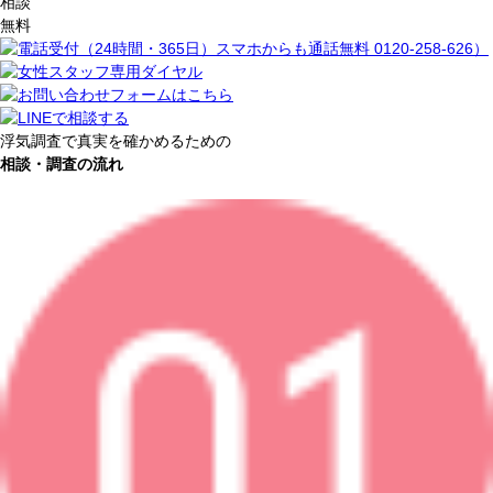
相談
無料
浮気調査で
真
実
を
確
か
め
る
ための
相談・調査の流れ