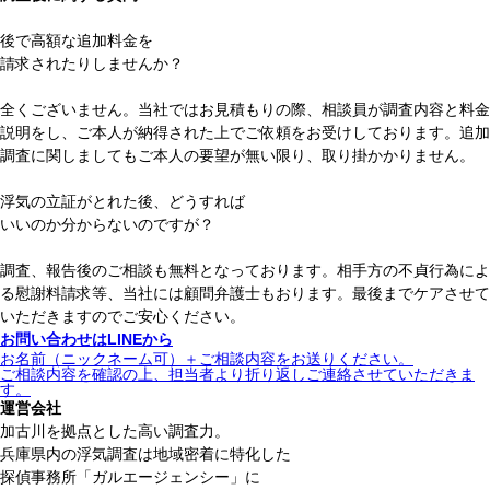
後で高額な追加料金を
請求されたりしませんか？
全くございません。
当社ではお見積もりの際、相談員が調査内容と料金
説明をし、
ご本人が納得された上で
ご依頼をお受けしております。追加
調査に関しましてもご本人の要望が無い限り、取り掛かかりません。
浮気の立証がとれた後、どうすれば
いいのか分からないのですが？
調査、報告後のご相談も無料となっております。
相手方の不貞行為によ
る
慰謝料請求
等、当社には
顧問弁護士
もおります。最後までケアさせて
いただきますのでご安心ください。
お問い合わせはLINEから
お名前（ニックネーム可）＋ご相談内容をお送りください。
ご相談内容を確認の上、担当者より折り返しご連絡させていただきま
す。
運営会社
加古川を拠点とした高い調査力。
兵庫県内の浮気調査は地域密着に特化した
探偵事務所「ガルエージェンシー」に