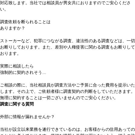
対応致します。
当社では相談員が男女共におりますのでご安心くださ
い。
調査依頼を断られることは
ありますか？
ストーカーなど、
犯罪につながる調査、違法性のある調査
などは、一切
お断りしております。また、
差別や人権侵害に関わる調査
もお断りして
おります。
実際に相談したら
強制的に契約されそう…
ご相談の際に、当社相談員が調査方法やご予算に合った費用を提示いた
します。その上で、
ご依頼者様に調査契約の判断
をしていただきます。
無理に契約することは
一切ございません
のでご安心ください。
調査に関する質問
外部に情報が漏れませんか？
当社が設立以来業務を遂行できているのは、
お客様からの信用
あっての