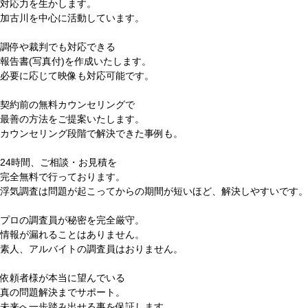
対応力を生かします。
加古川を中心に活動しています。
調停
や
裁判
でも対応できる
報告書(写真付)を作成いたします。
必要に応じて映像も対応可能です。
契約前の
無料カウンセリングで
最善の方法
をご提案いたします。
カウンセリング段階で解決できた事例も。
24時間
、ご相談・お見積を
完全無料
で行っております。
浮気調査は問題が起こってからの期間が短いほど、解決しやすいです。
プロの調査員が
秘密を完全厳守。
情報が漏れることはありません。
素人、アルバイトの調査員はおりません。
依頼者様が
本当に望んでいる
真の問題解決まで
サポート。
未来へ一歩踏み出せる事を保証します。