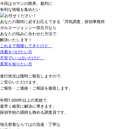
今回はガマンの限界。裁判に
有利な情報を集めたい
あなたの期待に必ずお応えできる「浮気調査」探偵事務所
ガルエージェンシー加古川なら
あなたの
悩
み
に
合
わ
せ
た
方
法
で
解決いたします！
これまで我慢してきたけど、
決着をつけたい方
不安でいっぱいだけど、
真実を知りたい方
進行状況は
随時ご報告
しますので、
ご安心いただけます。
ご報告・ご連絡・ご相談を徹底します。
年間7,000件以上の実績で、
素早く確実に
解決に導きます。
探偵学校の講師も務める調査員です。
地元密着
ならではの
迅速・丁寧
な