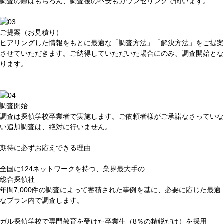
調査の際はもちろん、調査後の不安もカウンセリングで伺います。
ご提案（お見積り）
ヒアリングした情報をもとに最適な
「調査方法」「解決方法」
をご提案
させていただきます。
ご納得していただいた場合
にのみ、調査開始とな
ります。
調査開始
調査は
探偵学校卒業者
で実施します。ご依頼者様が
ご承諾なさっていな
い
追加調査は、絶対に行いません。
期待に必ずお応えできる理由
全国に
124ネットワーク
を持つ、業界最大手の
総合探偵社
年間7,000件の調査によって蓄積された事例を基に、必要に応じた最適
なプラン内で調査します。
ガル探偵学校で専門教育を受けた
卒業生（8％の精鋭だけ）を採用