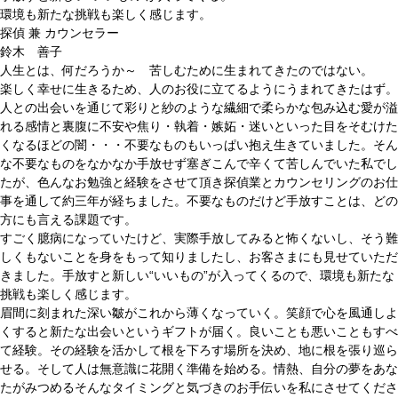
環境も新たな挑戦も楽しく感じます。
探偵 兼 カウンセラー
鈴木 善子
人生とは、何だろうか～ 苦しむために生まれてきたのではない。
楽しく幸せに生きるため、人のお役に立てるようにうまれてきたはず。
人との出会いを通じて彩りと紗のような繊細で柔らかな包み込む愛が溢
れる感情と裏腹に不安や焦り・執着・嫉妬・迷いといった目をそむけた
くなるほどの闇・・・不要なものもいっぱい抱え生きていました。そん
な不要なものをなかなか手放せず塞ぎこんで辛くて苦しんでいた私でし
たが、色んなお勉強と経験をさせて頂き探偵業とカウンセリングのお仕
事を通して約三年が経ちました。不要なものだけど手放すことは、どの
方にも言える課題です。
すごく臆病になっていたけど、実際手放してみると怖くないし、そう難
しくもないことを身をもって知りましたし、お客さまにも見せていただ
きました。手放すと新しい“いいもの”が入ってくるので、環境も新たな
挑戦も楽しく感じます。
眉間に刻まれた深い皺がこれから薄くなっていく。笑顔で心を風通しよ
くすると新たな出会いというギフトが届く。良いことも悪いこともすべ
て経験。その経験を活かして根を下ろす場所を決め、地に根を張り巡ら
せる。そして人は無意識に花開く準備を始める。情熱、自分の夢をあな
たがみつめるそんなタイミングと気づきのお手伝いを私にさせてくださ