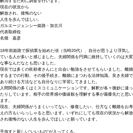
解消するために
調査を行います。
現在の状況から
解放され、後悔のない
人生を歩んでほしい。
ガルエージェンシー姫路・加古川
代表取締役
名畑 嘉彦
18年前姫路で探偵業を始めた頃（当時20代）、自分が思うより浮気し
ている人が多いと感じました。夫婦関係を円満に維持していくのは大変
な事なんだなとも思いました。
現在では多くの依頼者さんにと出会い勉強をさせてもらいました。離婚
するまでの行動、その後手続き。離婚にまつわる法律知識。良き夫婦で
あり続ける方法なども自分なりに学習してきました。
人間関係の多くはミスコミュニケーションです。解釈が各々微妙に違っ
たりしています。相手の世界感や価値観を理解する事が最優先だと思い
ます。
現在、夫婦関係がうまくいってない、修復したい、仕方なく離婚をお考
えの方もいらっしゃると思います。いずれにしても現在の状況から解放
され後悔のない人生を歩んでほしいと願っています。
手放すと新しい“いいもの”が入ってくる。