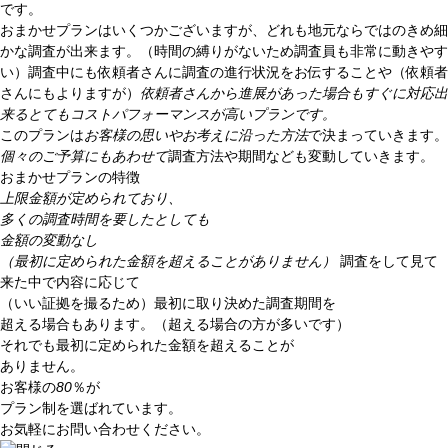
です。
おまかせプランはいくつかございますが、どれも地元ならではのきめ細
かな調査が出来ます。（時間の縛りがないため調査員も非常に動きやす
い）調査中にも依頼者さんに調査の進行状況をお伝することや（依頼者
さんにもよりますが）
依頼者さんから進展があった場合もすぐに対応出
来るとてもコストパフォーマンスが高いプランです。
このプランは
お客様の思いやお考えに沿った方法
で決まっていきます。
個々のご予算にもあわせて
調査方法や期間なども変動していきます。
おまかせプランの特徴
上限金額が定められており、
多くの調査時間を要したとしても
金額の変動なし
（最初に定められた金額を超えることがありません）
調査をして見て
来た中で内容に応じて
（いい証拠を撮るため）最初に取り決めた調査期間を
超える場合もあります。（超える場合の方が多いです）
それでも最初に定められた金額を超えることが
ありません。
お客様の
80
％
が
プラン制を選ばれています。
お気軽にお問い合わせください。