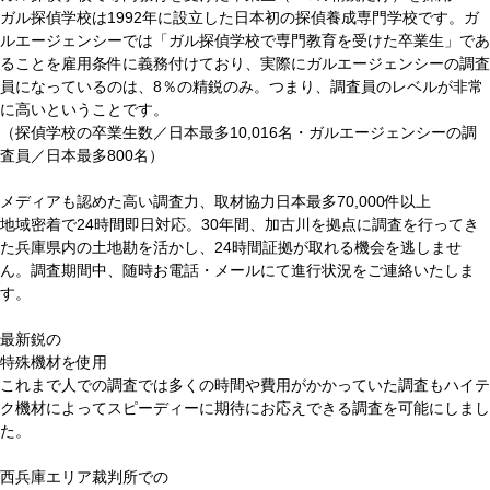
ガル探偵学校は1992年に設立した日本初の探偵養成専門学校です。ガ
ルエージェンシーでは「ガル探偵学校で専門教育を受けた卒業生」であ
ることを雇用条件に義務付けており、実際にガルエージェンシーの調査
員になっているのは、8％の精鋭のみ。つまり、調査員のレベルが非常
に高いということです。
（探偵学校の卒業生数／日本最多10,016名・ガルエージェンシーの調
査員／日本最多800名）
メディアも認めた高い調査力、取材協力
日本最多70,000件
以上
地域密着で24時間即日対応。30年間、加古川を拠点に調査を行ってき
た兵庫県内の土地勘を活かし、24時間証拠が取れる機会を逃しませ
ん。調査期間中、随時お電話・メールにて進行状況をご連絡いたしま
す。
最新鋭
の
特殊機材を使用
これまで人での調査では多くの時間や費用がかかっていた調査もハイテ
ク機材によってスピーディーに期待にお応えできる調査を可能にしまし
た。
西兵庫エリア裁判所での