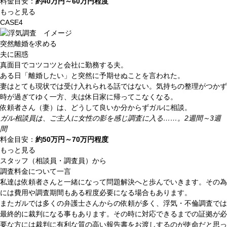
料金目安：
約
40
万円～
60
万円程度
もっと見る
CASE4
突然離婚を求める
夫に困惑
真面目でコツコツと会社に勤務する夫。
ある日「離婚したい」と突然に予期せぬことを言われた。
妻はとても現状では受け入れられる話ではない。気持ちの整理がつかず
時が過ぎてゆく一方、夫は休日家に帰ってこなくなる。
依頼者さん（妻）は、どうして良いか分からずガルに相談。
ガル相談員は、ご主人に女性の影を感じ調査に入る……。2週間～3週
間
料金目安：
約
50
万円～
70
万円程度
もっと見る
スタッフ（相談員・調査員）から
調査料金について一言
私達は依頼者さんと一緒になって問題解決へと歩んでいきます。その為
には費用や調査期間もある程度必要になる場合もあります。
またガルでは多くの弁護士さんからの依頼が多く、浮気・不倫調査では
最終的に裁判になる事もあります。その時に対応できるまでの証拠が必
要な方には裁判に有利な質の高い報告書をお渡しするのが使命だと思っ